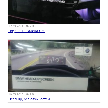
👁
17.03.2021
2188
Подсветка салона G30
👁
19.05.2015
298
Head up, без сложностей.