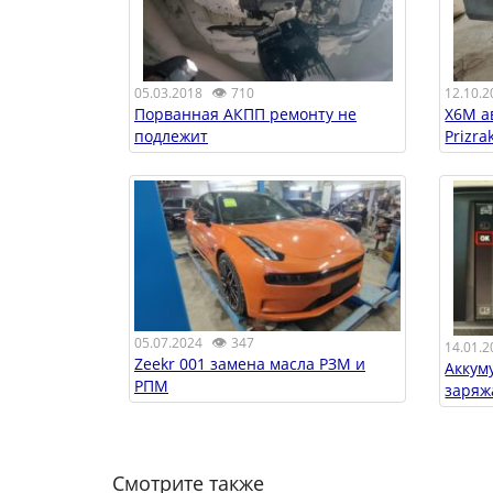
👁
05.03.2018
710
12.10.2
Порванная АКПП ремонту не
X6M а
подлежит
Prizra
👁
05.07.2024
347
14.01.2
Zeekr 001 замена масла РЗМ и
Аккум
РПМ
заряж
Смотрите также