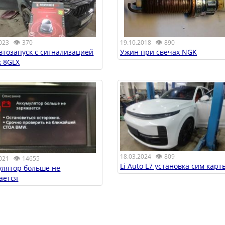
👁
👁
19.10.2018
890
023
370
Ужин при свечах NGK
втозапуск с сигнализацией
k 8GLX
👁
18.03.2024
809
👁
021
14655
Li Auto L7 установка сим карт
улятор больше не
ается