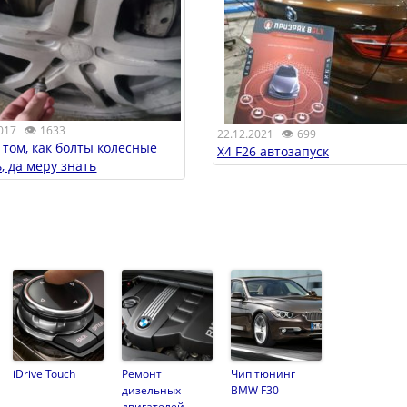
👁
017
1633
👁
22.12.2021
699
 том, как болты колёсные
X4 F26 автозапуск
, да меру знать
iDrive Touch
Ремонт
Чип тюнинг
дизельных
BMW F30
двигателей