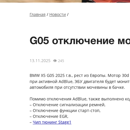
Главная
/
Новости
/
G05 отключение м
13.11.2025
👁
245
BMW X5 G05 2025 г.в., рест из Европы. Мотор 30d
при активной AdBlue, ЭБУ двигателя будет мон
автомобиля при отсутствии мочевины в бачке.
Помимо отключения AdBlue, также выполнено ко
– Отключение сигнализации ремней,
– Отключение функции старт-стоп,
– Отключение EGR,
–
Чип тюнинг Stage1