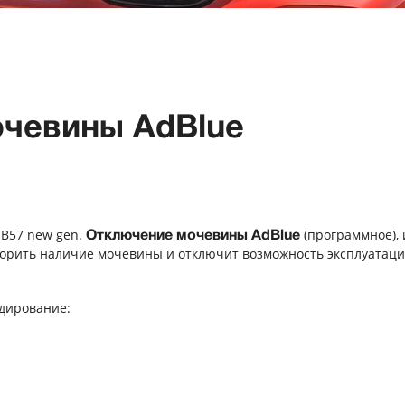
очевины AdBlue
 B57 new gen.
(программное),
Отключение мочевины AdBlue
иторить наличие мочевины и отключит возможность эксплуатац
дирование: