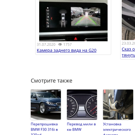
23.03.2
👁
31.07.2020
1757
Сказ о
Камера заднего вида на G20
тянуть
Смотрите также
Перепрошивка
Перевод мили в
Установка
BMW F30 316i в
км BMW
электрического
320ed
фаркопа