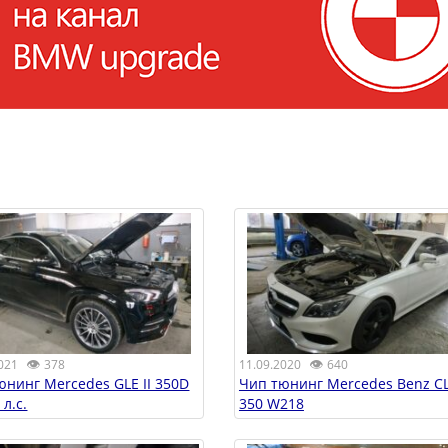
👁
👁
021
378
11.09.2020
640
юнинг Mercedes GLE II 350D
Чип тюнинг Mercedes Benz C
 л.с.
350 W218