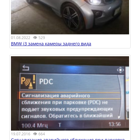
👁
01.08.2022
529
BMW i3 замена камеры заднего вида
👁
19.07.2016
664
Сигнализация аварийного сближения при парковке