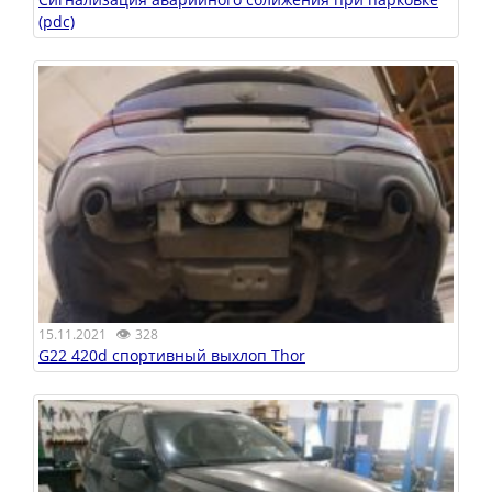
(pdc)
👁
15.11.2021
328
G22 420d спортивный выхлоп Thor