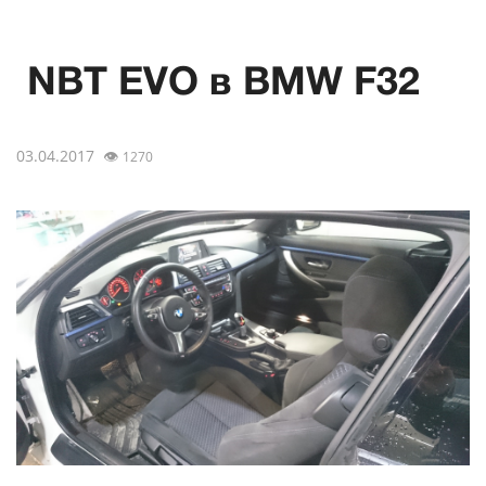
NBT EVO в BMW F32
03.04.2017
👁
1270