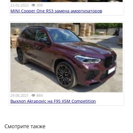
👁
22.02.2022
300
MINI Cooper One R53 замена амортизаторов
👁
29.06.2021
869
Выхлоп Akrapovic на F95 X5M Competition
Смотрите также