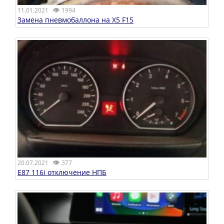
👁
11.01.2021
1994
Замена пневмобаллона на X5 F15
👁
20.07.2021
377
E87 116i отключение НПБ