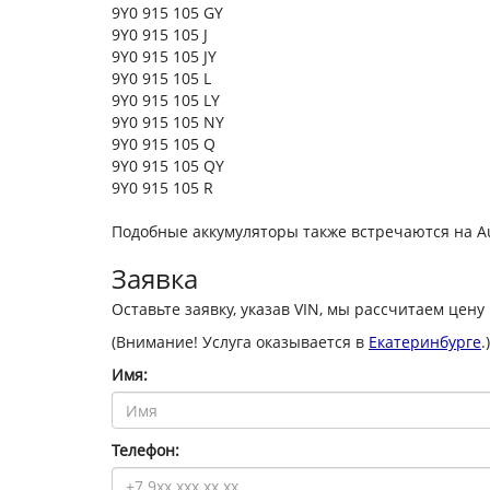
9Y0 915 105 GY
9Y0 915 105 J
9Y0 915 105 JY
9Y0 915 105 L
9Y0 915 105 LY
9Y0 915 105 NY
9Y0 915 105 Q
9Y0 915 105 QY
9Y0 915 105 R
Подобные аккумуляторы также встречаются на Au
Заявка
Оставьте заявку, указав VIN, мы рассчитаем цену
(Внимание! Услуга оказывается в
Екатеринбурге
.)
Имя:
Телефон: