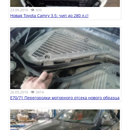
👁
23.09.2016
939
Новая Toyota Camry 3.5: чип до 280 л.с!
👁
26.05.2016
3414
Е70/71 Перегородки моторного отсека нового образца