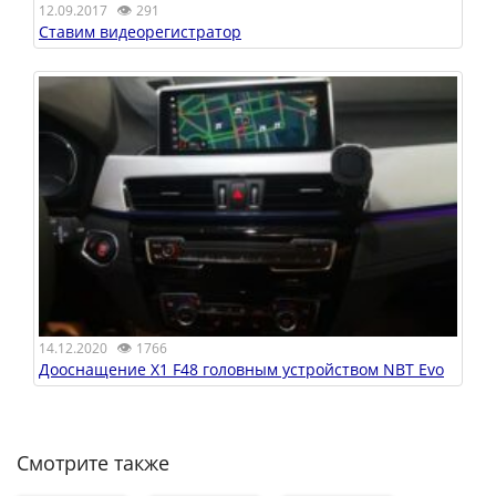
👁
12.09.2017
291
Ставим видеорегистратор
👁
14.12.2020
1766
Дооснащение X1 F48 головным устройством NBT Evo
Смотрите также