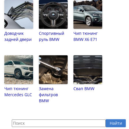
Доводчик
Спортивный
Чип тюнинг
задней двери
руль BMW
BMW X6 E71
Чип тюнинг
Замена
Свап BMW
Mercedes GLC
фильтров
BMW