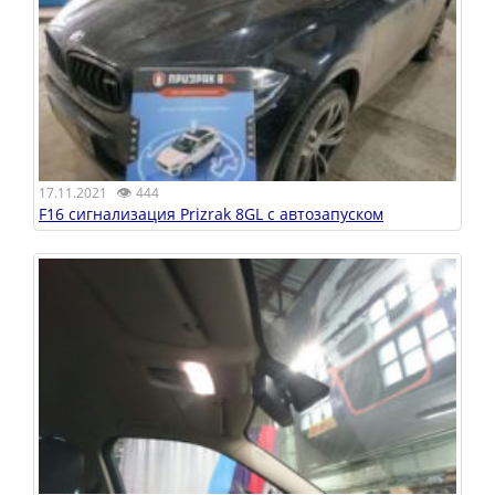
👁
17.11.2021
444
F16 сигнализация Prizrak 8GL с автозапуском