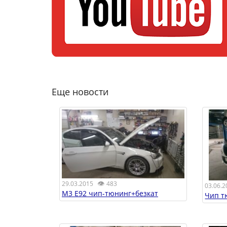
Еще новости
👁
29.03.2015
483
03.06.2
M3 E92 чип-тюнинг+безкат
Чип т