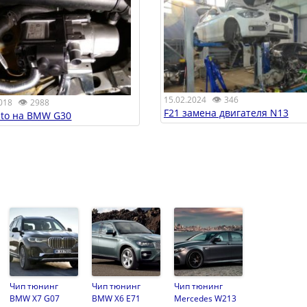
👁
15.02.2024
346
👁
018
2988
F21 замена двигателя N13
to на BMW G30
Чип тюнинг
Чип тюнинг
Чип тюнинг
BMW X7 G07
BMW X6 E71
Mercedes W213