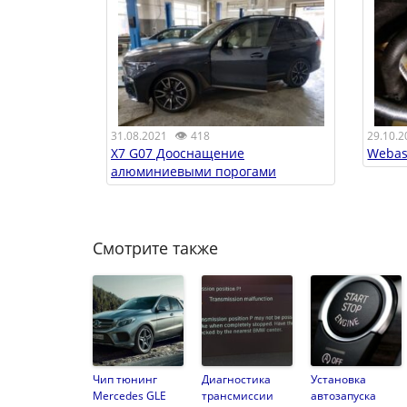
👁
31.08.2021
418
29.10.2
X7 G07 Дооснащение
Webas
алюминиевыми порогами
Смотрите также
Чип тюнинг
Диагностика
Установка
Mercedes GLE
трансмиссии
автозапуска