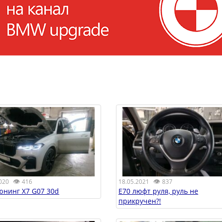
👁
👁
020
416
18.05.2021
837
юнинг X7 G07 30d
E70 люфт руля, руль не
прикручен?!