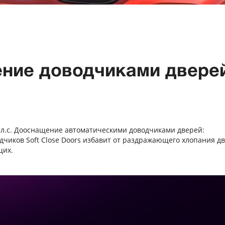
ение доводчиками двере
90 л.с. Дооснащение автоматическими доводчиками дверей:
дчиков Soft Close Doors избавит от раздражающего хлопания д
щих.