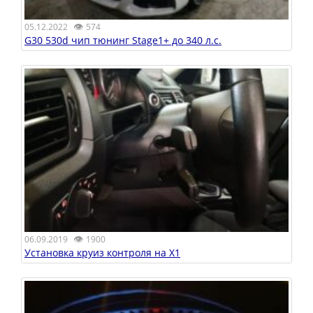
👁
05.12.2022
574
G30 530d чип тюнинг Stage1+ до 340 л.с.
👁
06.09.2019
1900
Установка круиз контроля на X1