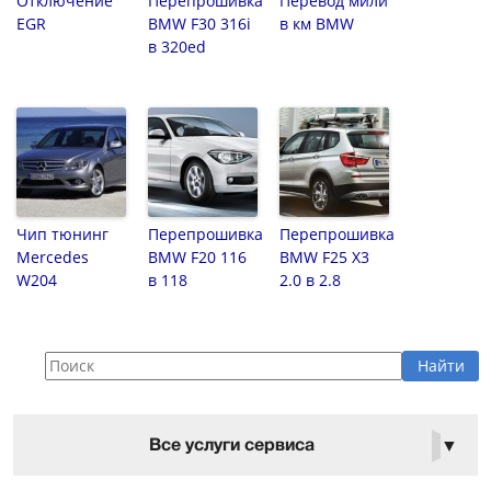
Отключение
Перепрошивка
Перевод мили
EGR
BMW F30 316i
в км BMW
в 320ed
Чип тюнинг
Перепрошивка
Перепрошивка
Mercedes
BMW F20 116
BMW F25 X3
W204
в 118
2.0 в 2.8
Все услуги сервиса
▼