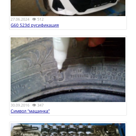
👁
27.06.2024
512
G60 523d русификация
👁
30.09.2016
347
Символ “машинка”