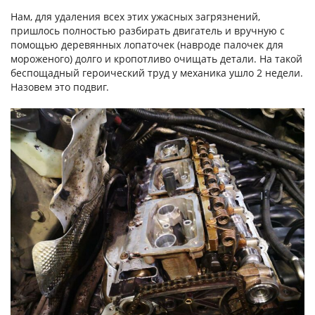
Нам, для удаления всех этих ужасных загрязнений,
пришлось полностью разбирать двигатель и вручную с
помощью деревянных лопаточек (навроде палочек для
мороженого) долго и кропотливо очищать детали. На такой
беспощадный героический труд у механика ушло 2 недели.
Назовем это подвиг.