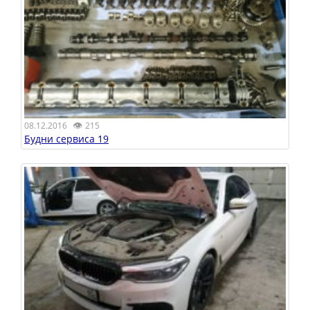
👁
08.12.2016
215
Будни сервиса 19