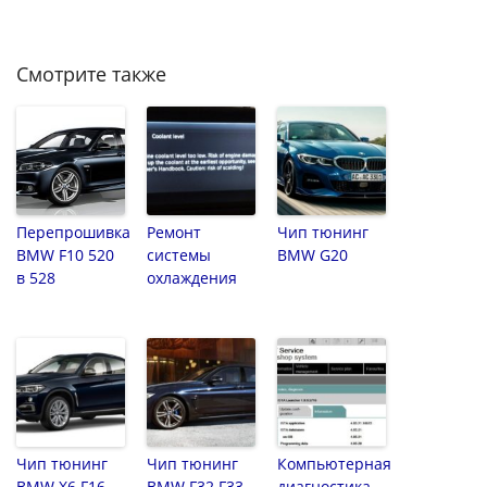
Смотрите также
Перепрошивка
Ремонт
Чип тюнинг
BMW F10 520
системы
BMW G20
в 528
охлаждения
Чип тюнинг
Чип тюнинг
Компьютерная
BMW X6 F16
BMW F32 F33
диагностика