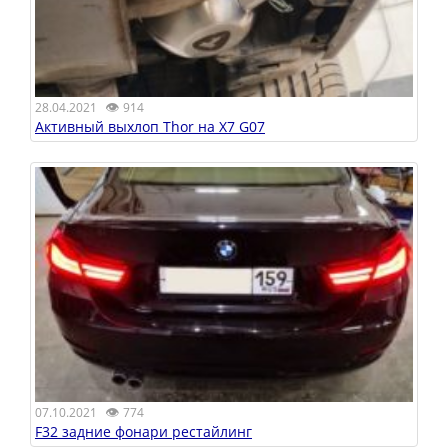
👁
28.04.2021
914
Активный выхлоп Thor на X7 G07
👁
07.10.2021
774
F32 задние фонари рестайлинг