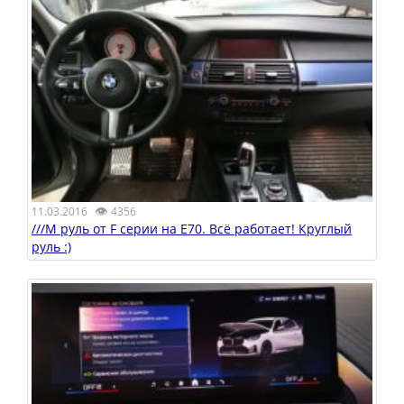
👁
11.03.2016
4356
///M руль от F серии на Е70. Всё работает! Круглый
руль :)