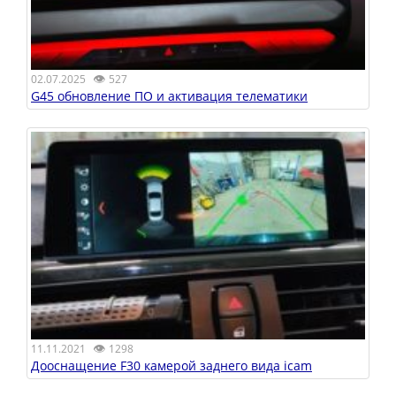
👁
02.07.2025
527
G45 обновление ПО и активация телематики
👁
11.11.2021
1298
Дооснащение F30 камерой заднего вида icam