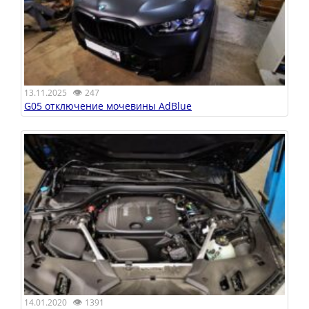
👁
13.11.2025
247
G05 отключение мочевины AdBlue
👁
14.01.2020
1391