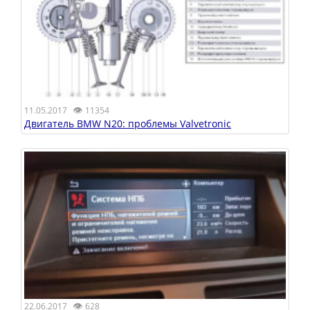
👁
11.05.2017
11354
Двигатель BMW N20: проблемы Valvetronic
👁
22.06.2017
628