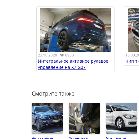
👁
23.10.2020
8933
15.03.2
Интегральное активное рулевое
Чип т
управление на X7 G07
Смотрите также
Чип тюнинг
Установка
Чип тюнинг