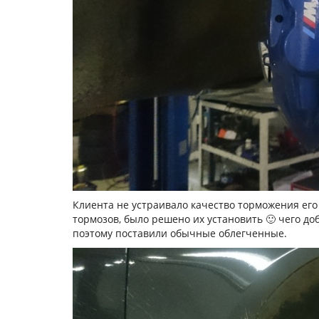
Клиента не устраивало качество торможения его
тормозов, было решено их установить 🙂 чего д
поэтому поставили обычные облегченные.