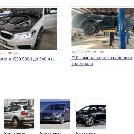
👁
14.03.2025
186
👁
021
548
F10 замена заднего сальника
юнинг G30 530d до 340 л.с.
коленвала
Чип тюнинг
Чип тюнинг
Чип тюнинг