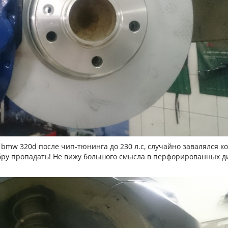
 bmw 320d после чип-тюнинга до 230 л.с, случайно завалялся к
обру пропадать! Не вижу большого смысла в перфорированных ди