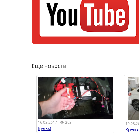
Еще новости
👁
16.03.2017
293
10.08.2
Бульк!
Круиз