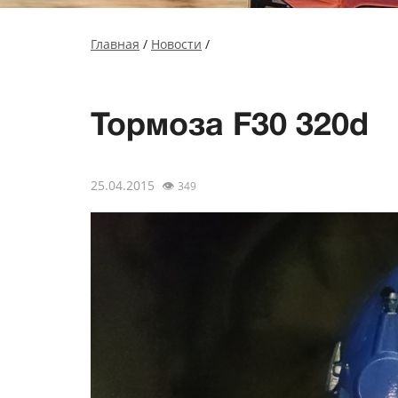
Главная
/
Новости
/
Тормоза F30 320d
25.04.2015
👁
349