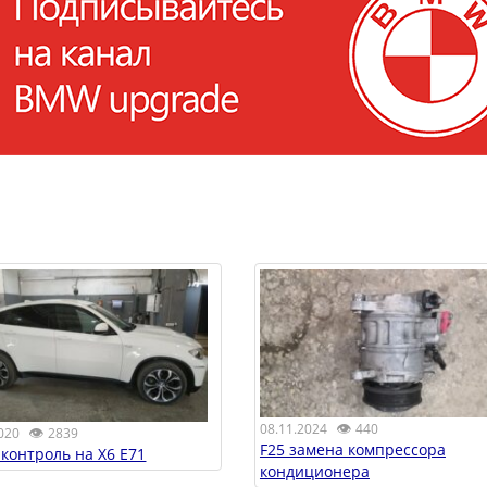
👁
08.11.2024
440
👁
020
2839
F25 замена компрессора
 контроль на X6 E71
кондиционера