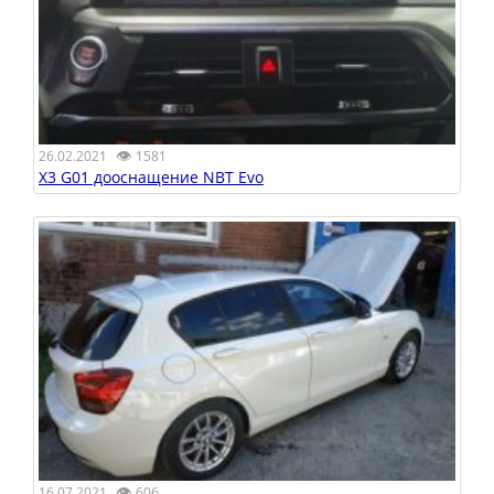
👁
26.02.2021
1581
X3 G01 дооснащение NBT Evo
👁
16.07.2021
606