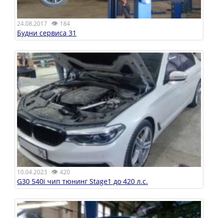
👁
24.08.2017
184
Будни сервиса 31
👁
10.04.2023
420
G30 540i чип тюнинг Stage1 до 420 л.с.