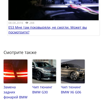
👁
08.08.2016
288
E53 Мне там поковыряли, не смогли. Может вы
посмотрите?
Смотрите также
Замена
Чип тюнинг
Чип тюнинг
задних
BMW G30
BMW X6 G06
фонарей BMW