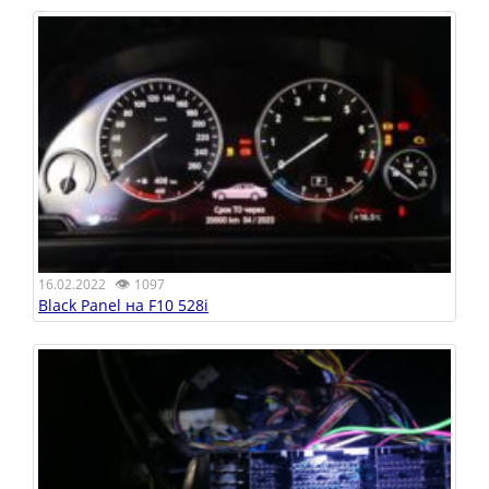
👁
16.02.2022
1097
Black Panel на F10 528i