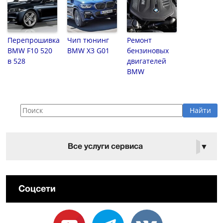
Перепрошивка
Чип тюнинг
Ремонт
BMW F10 520
BMW X3 G01
бензиновых
в 528
двигателей
BMW
Все услуги сервиса
▼
Соцсети