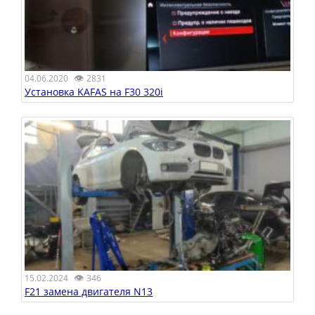
👁
04.06.2020
2831
Установка KAFAS на F30 320i
👁
15.02.2024
346
F21 замена двигателя N13