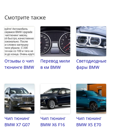
Смотрите также
Отзывы о чип
Перевод мили
Светодиодные
тюнинге BMW
в км BMW
фары BMW
Чип тюнинг
Чип тюнинг
Чип тюнинг
BMW X7 G07
BMW X6 F16
BMW X5 E70