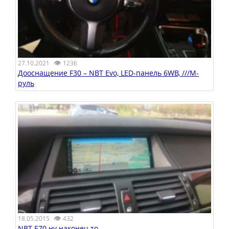
👁
27.10.2021
1236
Дооснащение F30 – NBT Evo, LED-панель 6WB, ///M-
руль
👁
18.05.2015
432
NBT E70 ну наконец то.