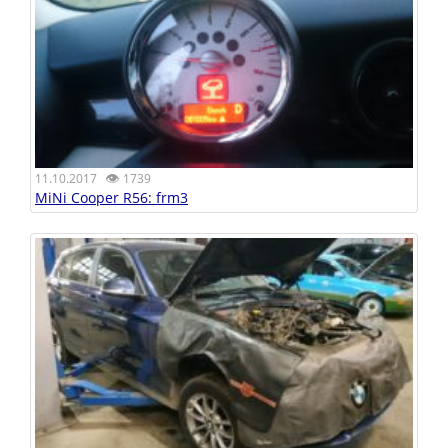
👁
11.10.2017
1739
MiNi Cooper R56: frm3