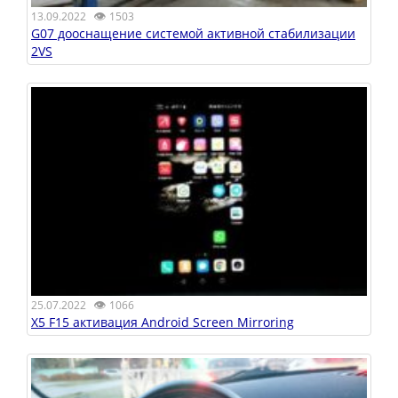
👁
13.09.2022
1503
G07 дооснащение системой активной стабилизации
2VS
👁
25.07.2022
1066
X5 F15 активация Android Screen Mirroring