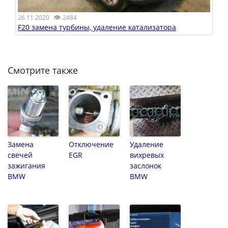
👁
26.11.2020
2484
F20 замена турбины, удаление катализатора
Смотрите также
Замена
Отключение
Удаление
свечей
EGR
вихревых
зажигания
заслонок
BMW
BMW