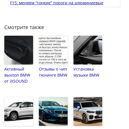
F15: меняем “тонкие” пороги на алюминиевые
Смотрите также
Активный
Отзывы о чип
Установка
выхлоп BMW
тюнинге BMW
музыки BMW
от iXSOUND