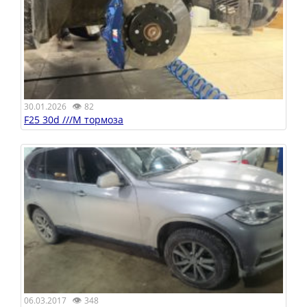
👁
30.01.2026
82
F25 30d ///M тормоза
👁
06.03.2017
348