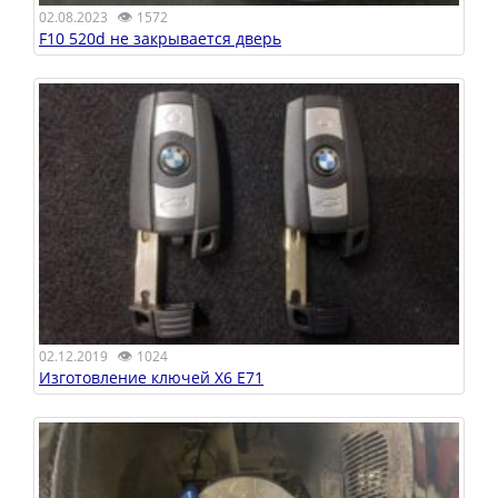
👁
02.08.2023
1572
F10 520d не закрывается дверь
👁
02.12.2019
1024
Изготовление ключей X6 E71