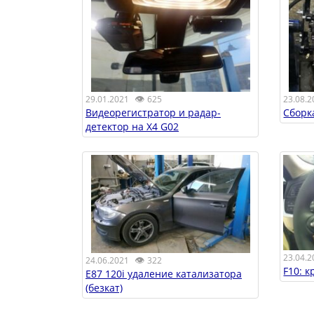
👁
29.01.2021
625
23.08.2
Видеорегистратор и радар-
Сборк
детектор на X4 G02
23.04.2
👁
24.06.2021
322
F10: к
E87 120i удаление катализатора
(безкат)