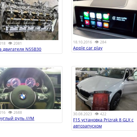
👁
18.10.2016
284
👁
018
2081
Apple car play
а двигателя N55B30
👁
016
2688
👁
30.08.2023
422
руглый руль ///M
F15 установка Prizrak 8 GLX с
автозапуском