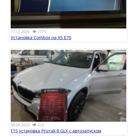
👁
17.12.2020
2775
Установка Combox на X5 E70
👁
30.08.2023
422
F15 установка Prizrak 8 GLX с автозапуском