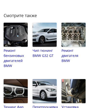
Смотрите также
Ремонт
Чип тюнинг
Ремонт
бензиновых
BMW G32 GT
двигателя
двигателей
BMW
BMW
Тюнинг фар
Перепрошивка
Установка