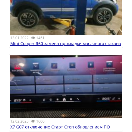
👁
13.01.2022
1461
Mini Cooper R60 замена прокладки масляного стакана
👁
12.02.2025
1600
X7 G07 отключение Старт Стоп обновлением ПО