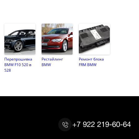
Перепрошивка
Рестайлинг
Ремонт блока
BMW F10 520 в
BMW
FRM BMW
528
+7 922 219-60-64