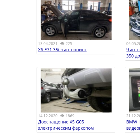
👁
13.04.2021
225
06.05.2
X6 E71 35i чип тюнинг
Чип т
350 до
👁
14.12.2020
1869
21.12.2
Дооснащение X5 G05
BMW i
электрическим фаркопом
видео