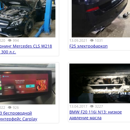
👁
👁
020
994
13.09.2021
1031
юнинг Mercedes CLS W218
F25 электрофаркоп
 300 л.с.
👁
13.04.2017
3227
👁
022
926
BMW F20 116i N13: низкое
3 беспроводной
давление масла
интерфейс Carplay