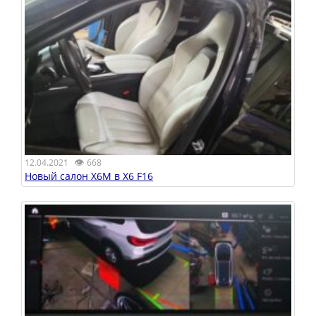
👁
12.04.2021
668
Новый салон X6M в X6 F16