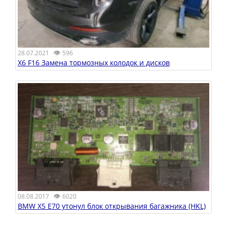
👁
28.07.2021
596
X6 F16 Замена тормозных колодок и дисков
👁
08.08.2017
6020
BMW X5 E70 утонул блок открывания багажника (HKL)