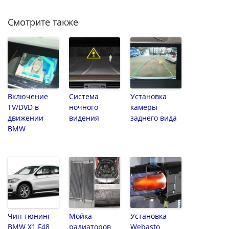
Смотрите также
Включение
Система
Установка
TV/DVD в
ночного
камеры
движении
видения
заднего вида
BMW
Чип тюнинг
Мойка
Установка
BMW X1 F48
радиаторов
Webasto