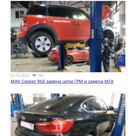
👁
03.10.2022
785
MINI Cooper R60 замена цепи ГРМ и замена МСК