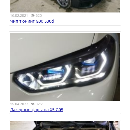
👁
16.02.2021
620
Чип тюнинг G30 530d
👁
19.04.2022
3251
Лазерные фары на X5 G05