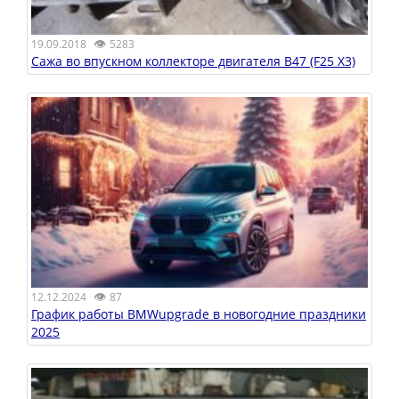
👁
19.09.2018
5283
Сажа во впускном коллекторе двигателя В47 (F25 X3)
👁
12.12.2024
87
График работы BMWupgrade в новогодние праздники
2025