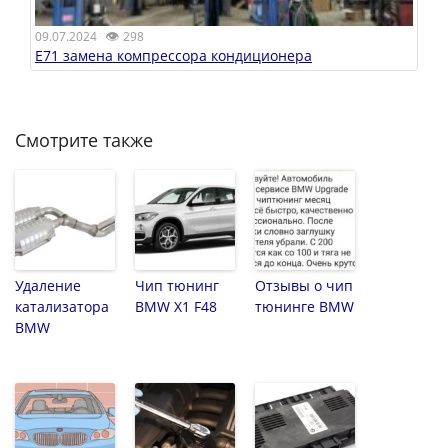
👁
09.07.2024
298
E71 замена компрессора кондиционера
Смотрите также
Удаление
Чип тюнинг
Отзывы о чип
катализатора
BMW X1 F48
тюнинге BMW
BMW