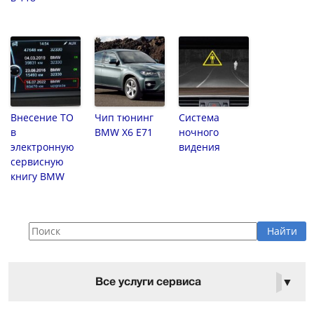
Внесение ТО
Чип тюнинг
Система
в
BMW X6 E71
ночного
электронную
видения
сервисную
книгу BMW
Все услуги сервиса
▼