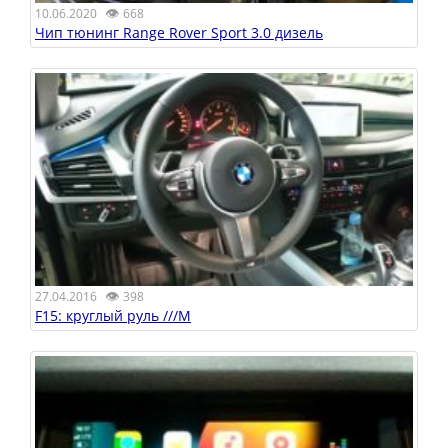
👁
10.06.2020
668
Чип тюнинг Range Rover Sport 3.0 дизель
👁
27.04.2016
398
F15: круглый руль ///M