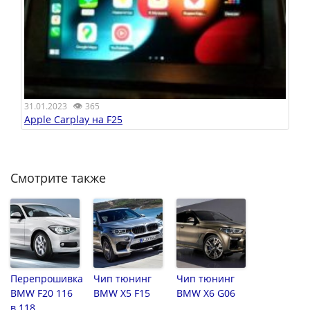
👁
31.01.2023
365
Apple Carplay на F25
Смотрите также
Перепрошивка
Чип тюнинг
Чип тюнинг
BMW F20 116
BMW X5 F15
BMW X6 G06
в 118