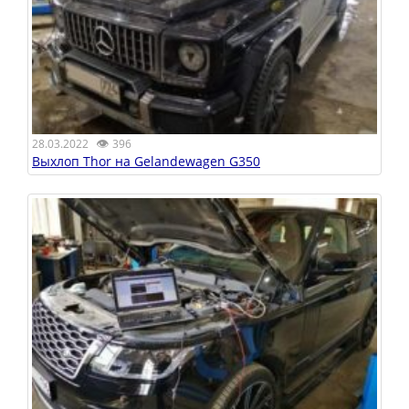
👁
28.03.2022
396
Выхлоп Thor на Gelandewagen G350